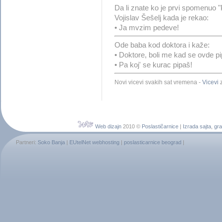
Da li znate ko je prvi spomenuo 
Vojislav Šešelj kada je rekao:
• Ja mvzim pedeve!
Ode baba kod doktora i kaže:
• Doktore, boli me kad se ovde p
• Pa koj' se kurac pipaš!
Novi vicevi svakih sat vremena -
Vicevi
z
Web dizajn
2010 ©
Poslastičarnice
|
Izrada sajta
,
gra
Partneri:
Soko Banja
|
EUtelNet webhosting
|
poslasticarnice beograd
|