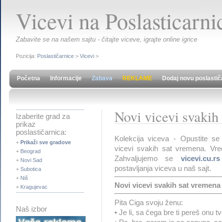
Vicevi na Poslasticarnic
Zabavite se na našem sajtu - čitajte viceve, igrajte online igrice
Pozicija:
Poslastičarnice
>
Vicevi
>
Početna
Informacije
Zabava
REKLAME
Dodaj novu poslastič
Novi vicevi svakih
Izaberite grad za
prikaz
poslastičarnica:
Kolekcija viceva - Opustite se
+
Prikaži sve gradove
vicevi svakih sat vremena. Vred
+
Beograd
Zahvaljujemo se
vicevi.cu.rs
+
Novi Sad
postavljanja viceva u naš sajt.
+
Subotica
+
Niš
Novi vicevi svakih sat vremena -
+
Kragujevac
Pita Ciga svoju ženu:
Naš izbor
• Je li, sa čega bre ti pereš onu t