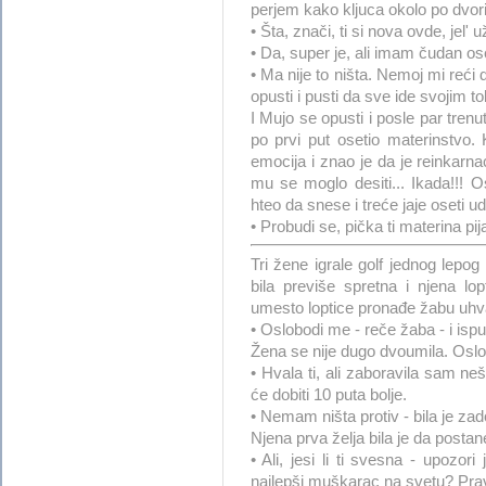
perjem kako kljuca okolo po dvori
• Šta, znači, ti si nova ovde, jel'
• Da, super je, ali imam čudan ose
• Ma nije to ništa. Nemoj mi reći 
opusti i pusti da sve ide svojim t
I Mujo se opusti i posle par trenut
po prvi put osetio materinstvo.
emocija i znao je da je reinkarna
mu se moglo desiti... Ikada!!! 
hteo da snese i treće jaje oseti ud
• Probudi se, pička ti materina pij
Tri žene igrale golf jednog lepo
bila previše spretna i njena lo
umesto loptice pronađe žabu uh
• Oslobodi me - reče žaba - i ispun
Žena se nije dugo dvoumila. Oslo
• Hvala ti, ali zaboravila sam n
će dobiti 10 puta bolje.
• Nemam ništa protiv - bila je za
Njena prva želja bila je da posta
• Ali, jesi li ti svesna - upozor
najlepši muškarac na svetu? Prav