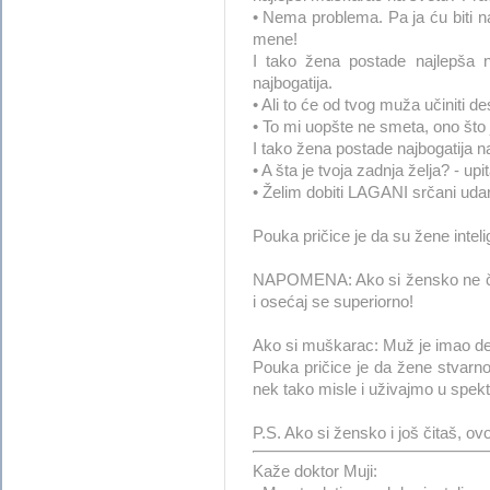
• Nema problema. Pa ja ću biti n
mene!
I tako žena postade najlepša 
najbogatija.
• Ali to će od tvog muža učiniti de
• To mi uopšte ne smeta, ono što 
I tako žena postade najbogatija n
• A šta je tvoja zadnja želja? - up
• Želim dobiti LAGANI srčani udar
Pouka pričice je da su žene inteli
NAPOMENA: Ako si žensko ne čitaj
i osećaj se superiorno!
Ako si muškarac: Muž je imao de
Pouka pričice je da žene stvarno
nek tako misle i uživajmo u spekt
P.S. Ako si žensko i još čitaš,
Kaže doktor Muji: