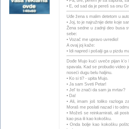
• Pa, bre, perem je sa sapuna, s
• E, od sad da je pereš sa onu Gra
Uđe žena s malim detetom u auto
• Joj, to je najružnije dete koje s
Žena sedne u zadnji deo busa s
sebe:
• Vozač me upravo uvredio!
A ovaj joj kaže:
• Idi napred i pošalji ga u pizdu m
Dođe Mujo kući uveče pijan k'o l
spavala. Kad se probudio video j
noseći dugu belu haljinu.
• Ko si ti? - upita Mujo.
• Ja sam Sveti Petar!
• Jel' to znači da sam ja mrtav?
• Da!
• Ali, imam još toliko razloga z
Moraš me poslati nazad i to odm
• Možeš se reinkarnirati, ali pos
kao psa ili kao kokošku.
• Onda bolje kao kokošku poš