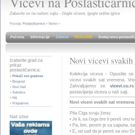
Vicevi na Poslasticarnic
Zabavite se na našem sajtu - čitajte viceve, igrajte online igrice
Pozicija:
Poslastičarnice
>
Vicevi
>
Početna
Informacije
Zabava
REKLAME
Dodaj novu poslastič
Novi vicevi svakih
Izaberite grad za
prikaz
poslastičarnica:
Kolekcija viceva - Opustite se
+
Prikaži sve gradove
vicevi svakih sat vremena. Vred
+
Beograd
Zahvaljujemo se
vicevi.cu.rs
+
Novi Sad
postavljanja viceva u naš sajt.
+
Subotica
+
Niš
Novi vicevi svakih sat vremena -
+
Kragujevac
Pita Ciga svoju ženu:
Naš izbor
• Je li, sa čega bre ti pereš onu t
• Pa, bre, perem je sa sapuna, s
• E, od sad da je pereš sa onu Gra