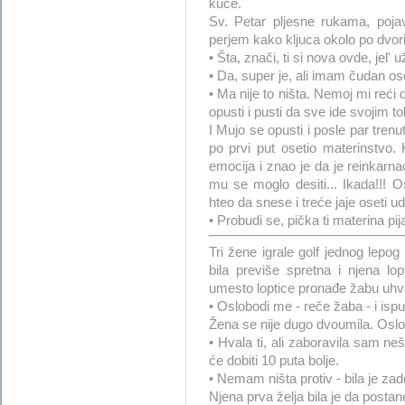
kuće.
Sv. Petar pljesne rukama, poja
perjem kako kljuca okolo po dvori
• Šta, znači, ti si nova ovde, jel'
• Da, super je, ali imam čudan ose
• Ma nije to ništa. Nemoj mi reći 
opusti i pusti da sve ide svojim t
I Mujo se opusti i posle par trenut
po prvi put osetio materinstvo.
emocija i znao je da je reinkarna
mu se moglo desiti... Ikada!!! 
hteo da snese i treće jaje oseti ud
• Probudi se, pička ti materina pij
Tri žene igrale golf jednog lepo
bila previše spretna i njena lo
umesto loptice pronađe žabu uh
• Oslobodi me - reče žaba - i ispun
Žena se nije dugo dvoumila. Oslo
• Hvala ti, ali zaboravila sam n
će dobiti 10 puta bolje.
• Nemam ništa protiv - bila je za
Njena prva želja bila je da posta