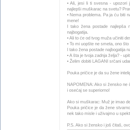
• Ali, jesi li ti svesna - upozor
najlepši muškarac na svetu? Prav
• Nema problema. Pa ja ću biti n
mene!
I tako žena postade najlepša 
najbogatija.
• Ali to će od tvog muža učiniti de
• To mi uopšte ne smeta, ono što 
I tako žena postade najbogatija n
• A šta je tvoja zadnja želja? - up
• Želim dobiti LAGANI srčani udar
Pouka pričice je da su žene inteli
NAPOMENA: Ako si žensko ne čitaj
i osećaj se superiorno!
Ako si muškarac: Muž je imao de
Pouka pričice je da žene stvarno
nek tako misle i uživajmo u spekt
P.S. Ako si žensko i još čitaš,