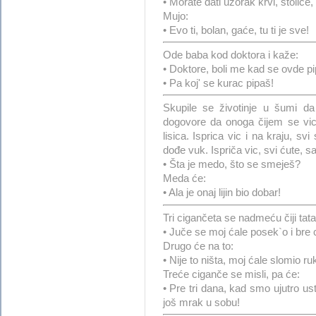
• Morate dati uzorak krvi, stolice,
Mujo:
• Evo ti, bolan, gaće, tu ti je sve!
Ode baba kod doktora i kaže:
• Doktore, boli me kad se ovde p
• Pa koj' se kurac pipaš!
Skupile se životinje u šumi d
dogovore da onoga čijem se vic
lisica. Isprica vic i na kraju, s
dođe vuk. Ispriča vic, svi ćute, 
• Šta je medo, što se smeješ?
Meda će:
• Ala je onaj lijin bio dobar!
Tri cigančeta se nadmeću čiji tata 
• Juče se moj ćale posek`o i bre 
Drugo će na to:
• Nije to ništa, moj ćale slomio r
Treće ciganče se misli, pa će:
• Pre tri dana, kad smo ujutro us
još mrak u sobu!