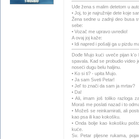
Uđe žena s malim detetom u auto
• Joj, to je najružnije dete koje s
Žena sedne u zadnji deo busa s
sebe:
• Vozač me upravo uvredio!
A ovaj joj kaže:
• Idi napred i pošalji ga u pizdu m
Dođe Mujo kući uveče pijan k'o l
spavala. Kad se probudio video j
noseći dugu belu haljinu.
• Ko si ti? - upita Mujo.
• Ja sam Sveti Petar!
• Jel' to znači da sam ja mrtav?
• Da!
• Ali, imam još toliko razloga z
Moraš me poslati nazad i to odm
• Možeš se reinkarnirati, ali pos
kao psa ili kao kokošku.
• Onda bolje kao kokošku poš
kuće.
Sv. Petar pljesne rukama, poja