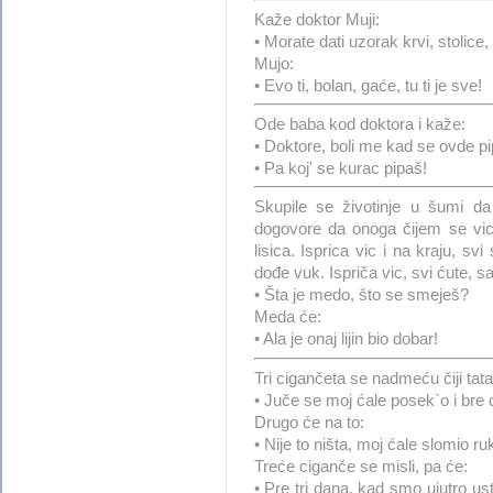
Kaže doktor Muji:
• Morate dati uzorak krvi, stolice,
Mujo:
• Evo ti, bolan, gaće, tu ti je sve!
Ode baba kod doktora i kaže:
• Doktore, boli me kad se ovde p
• Pa koj' se kurac pipaš!
Skupile se životinje u šumi d
dogovore da onoga čijem se vic
lisica. Isprica vic i na kraju, s
dođe vuk. Ispriča vic, svi ćute, 
• Šta je medo, što se smeješ?
Meda će:
• Ala je onaj lijin bio dobar!
Tri cigančeta se nadmeću čiji tata 
• Juče se moj ćale posek`o i bre 
Drugo će na to:
• Nije to ništa, moj ćale slomio r
Treće ciganče se misli, pa će:
• Pre tri dana, kad smo ujutro us