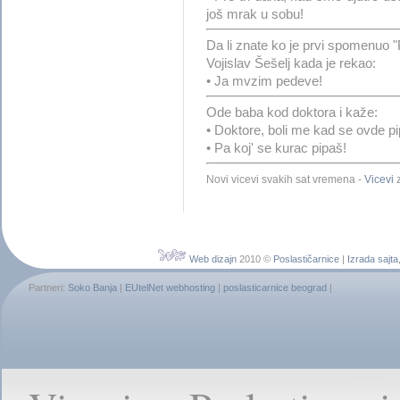
još mrak u sobu!
Da li znate ko je prvi spomenuo 
Vojislav Šešelj kada je rekao:
• Ja mvzim pedeve!
Ode baba kod doktora i kaže:
• Doktore, boli me kad se ovde p
• Pa koj' se kurac pipaš!
Novi vicevi svakih sat vremena -
Vicevi
z
Web dizajn
2010 ©
Poslastičarnice
|
Izrada sajta
Partneri:
Soko Banja
|
EUtelNet webhosting
|
poslasticarnice beograd
|